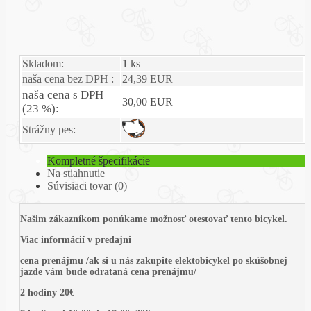
Skladom:
1 ks
naša cena bez DPH :
24,39 EUR
naša cena s DPH
30,00 EUR
(23 %):
Strážny pes:
Kompletné špecifikácie
Na stiahnutie
Súvisiaci tovar (0)
Našim zákazníkom ponúkame možnosť otestovať tento bicykel.
Viac informácií v predajni
cena prenájmu /ak si u nás zakupite elektobicykel po skúšobnej
jazde vám bude odrataná cena prenájmu/
2 hodiny 20€