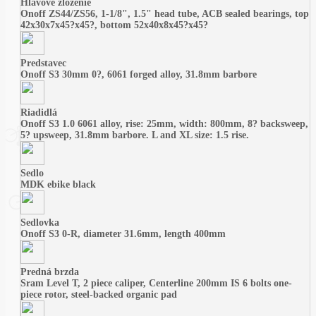
Hlavové zloženie
Onoff ZS44/ZS56, 1-1/8", 1.5" head tube, ACB sealed bearings, top
42x30x7x45?x45?, bottom 52x40x8x45?x45?
Predstavec
Onoff S3 30mm 0?, 6061 forged alloy, 31.8mm barbore
Riadidlá
Onoff S3 1.0 6061 alloy, rise: 25mm, width: 800mm, 8? backsweep,
5? upsweep, 31.8mm barbore. L and XL size: 1.5 rise.
Sedlo
MDK ebike black
Sedlovka
Onoff S3 0-R, diameter 31.6mm, length 400mm
Predná brzda
Sram Level T, 2 piece caliper, Centerline 200mm IS 6 bolts one-
piece rotor, steel-backed organic pad