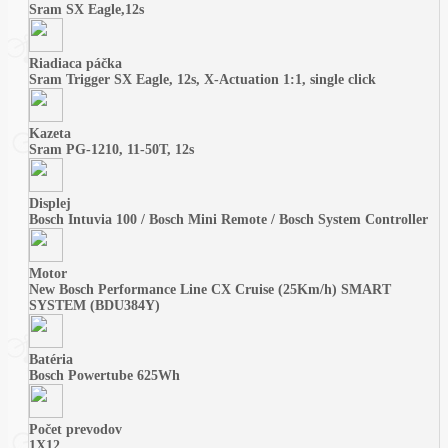
Sram SX Eagle,12s
Riadiaca páčka
Sram Trigger SX Eagle, 12s, X-Actuation 1:1, single click
Kazeta
Sram PG-1210, 11-50T, 12s
Displej
Bosch Intuvia 100 / Bosch Mini Remote / Bosch System Controller
Motor
New Bosch Performance Line CX Cruise (25Km/h) SMART
SYSTEM (BDU384Y)
Batéria
Bosch Powertube 625Wh
Počet prevodov
1X12