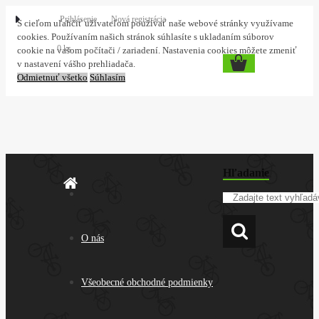
Prihlásenie
Nová registrácia
S cieľom uľahčiť užívateľom používať naše webové stránky využívame
cookies. Používaním našich stránok súhlasíte s ukladaním súborov
0 ks
cookie na vašom počítači / zariadení. Nastavenia cookies môžete zmeniť
v nastavení vášho prehliadača.
Odmietnuť všetko
Súhlasím
Hľadanie
O nás
Všeobecné obchodné podmienky