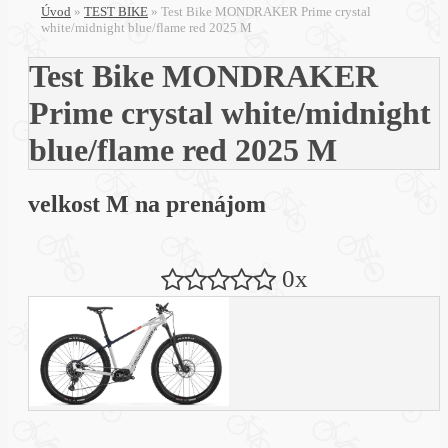
Úvod
»
TEST BIKE
»
Test Bike MONDRAKER Prime crystal
white/midnight blue/flame red 2025 M
Test Bike MONDRAKER
Prime crystal white/midnight
blue/flame red 2025 M
velkost M na prenájom
0x