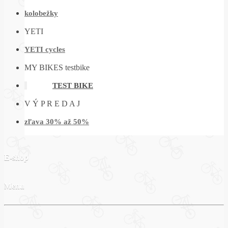
kolobežky
YETI
YETI cycles
MY BIKES testbike
TEST BIKE
V Ý P R E D A J
zľava 30% až 50%
E-shop
Menu