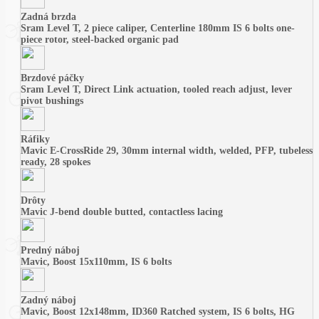
Zadná brzda
Sram Level T, 2 piece caliper, Centerline 180mm IS 6 bolts one-
piece rotor, steel-backed organic pad
Brzdové páčky
Sram Level T, Direct Link actuation, tooled reach adjust, lever
pivot bushings
Ráfiky
Mavic E-CrossRide 29, 30mm internal width, welded, PFP, tubeless
ready, 28 spokes
Drôty
Mavic J-bend double butted, contactless lacing
Predný náboj
Mavic, Boost 15x110mm, IS 6 bolts
Zadný náboj
Mavic, Boost 12x148mm, ID360 Ratched system, IS 6 bolts, HG