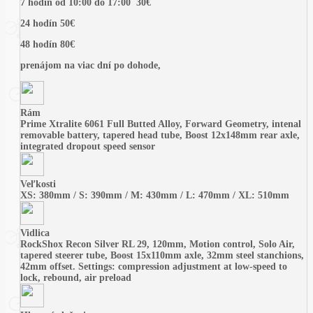
7 hodín od 10:00 do 17:00 30€
24 hodín 50€
48 hodín 80€
prenájom na viac dní po dohode,
Rám
Prime Xtralite 6061 Full Butted Alloy, Forward Geometry, intenal
removable battery, tapered head tube, Boost 12x148mm rear axle,
integrated dropout speed sensor
Veľkosti
XS: 380mm / S: 390mm / M: 430mm / L: 470mm / XL: 510mm
Vidlica
RockShox Recon Silver RL 29, 120mm, Motion control, Solo Air,
tapered steerer tube, Boost 15x110mm axle, 32mm steel stanchions,
42mm offset. Settings: compression adjustment at low-speed to
lock, rebound, air preload