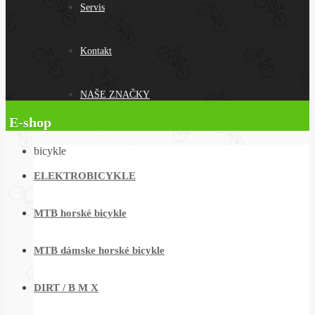
Servis
Kontakt
NAŠE ZNAČKY
E-shop
bicykle
ELEKTROBICYKLE
MTB horské bicykle
MTB dámske horské bicykle
DIRT / B M X